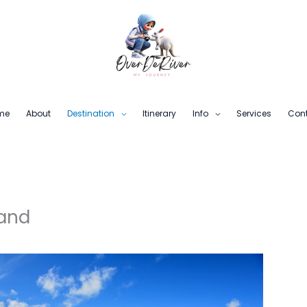
me
About
Destination
Itinerary
Info
Services
Con
land