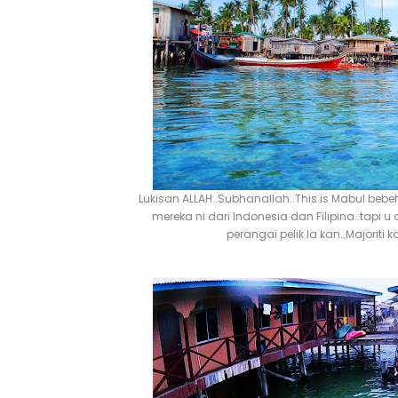
Lukisan ALLAH..Subhanallah..This is Mabul be
mereka ni dari Indonesia dan Filipina..tapi u 
perangai pelik la kan..Majoriti