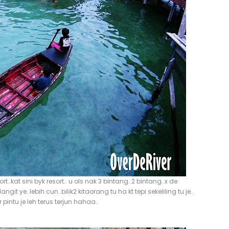
..kat sini byk resort.. u ols nak 3 bintang..2 bintang..x de
t ye..lebih cun..bilik2 kitaorang tu ha kt tepi sekeliling tu je..
 pintu je leh terus terjun hahaa..