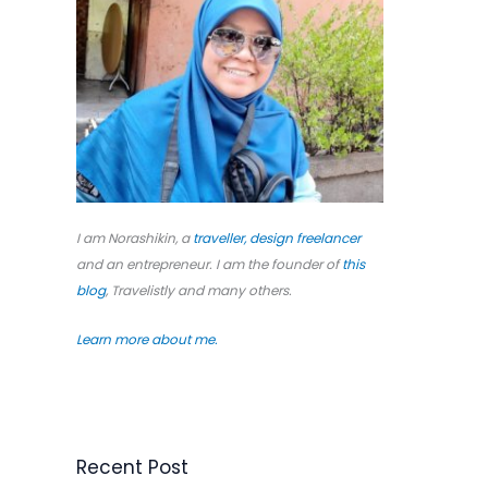
o
r
:
I am Norashikin, a
traveller,
design freelancer
and an entrepreneur. I am the founder of
this
blog
, Travelistly and many others.
Learn more about me.
Recent Post