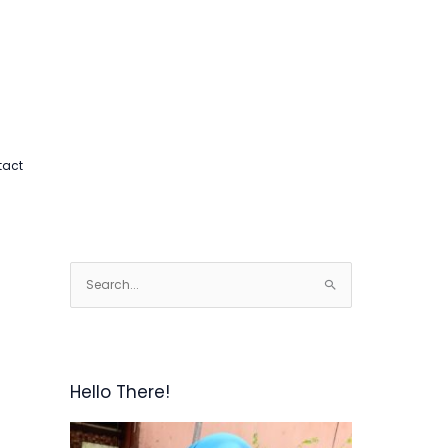
tact
S
e
a
r
c
Hello There!
h
f