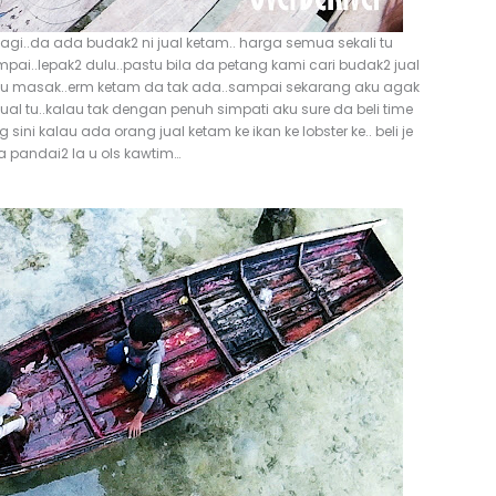
 lagi..da ada budak2 ni jual ketam.. harga semua sekali tu
ai..lepak2 dulu..pastu bila da petang kami cari budak2 jual
n tu masak..erm ketam da tak ada..sampai sekarang aku agak
al tu..kalau tak dengan penuh simpati aku sure da beli time
ini kalau ada orang jual ketam ke ikan ke lobster ke.. beli je
a pandai2 la u ols kawtim…