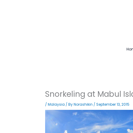
Skip
to
content
Ho
Snorkeling at Mabul Is
/
Malaysia
/ By
Norashikin
/
September 13, 2015