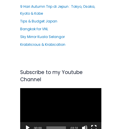
9 Hari Autumn Trip di Jepun : Tokyo, Osaka,
Kyoto & Kobe
Tips & Budget Japan
Bangkok for VNL
Sky Mirror Kuala Selangor
Krabilicious & Krabication
Subscribe to my Youtube
Channel
V
i
d
e
o
P
00:00
03:31