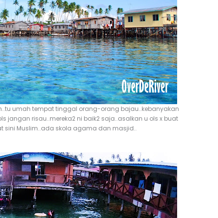
beh..tu umah tempat tinggal orang-orang bajau..kebanyakan
ols jangan risau..mereka2 ni baik2 saja..asalkan u ols x buat
 kat sini Muslim..ada skola agama dan masjid..