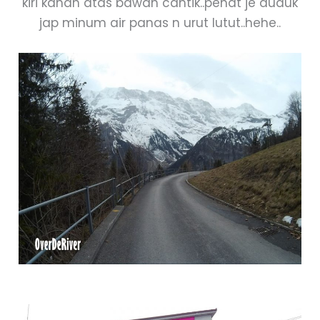
kiri kanan atas bawah cantik..penat je duduk
jap minum air panas n urut lutut..hehe..