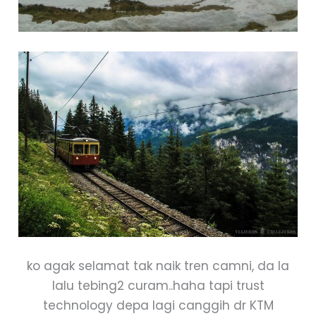
ko agak selamat tak naik tren camni, da la
lalu tebing2 curam..haha tapi trust
technology depa lagi canggih dr KTM