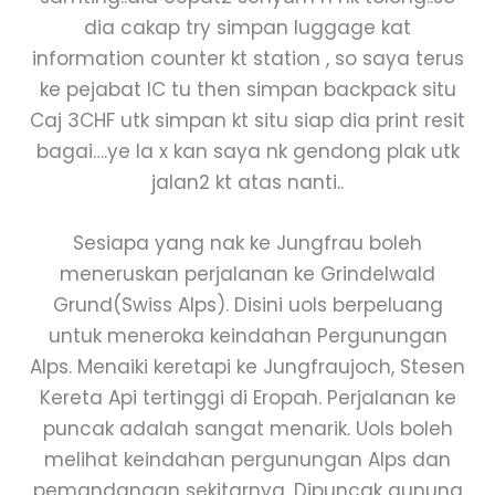
dia cakap try simpan luggage kat
information counter kt station , so saya terus
ke pejabat IC tu then simpan backpack situ
Caj 3CHF utk simpan kt situ siap dia print resit
bagai….ye la x kan saya nk gendong plak utk
jalan2 kt atas nanti..
Sesiapa yang nak ke Jungfrau boleh
meneruskan perjalanan ke Grindelwald
Grund(Swiss Alps). Disini uols berpeluang
untuk meneroka keindahan Pergunungan
Alps. Menaiki keretapi ke Jungfraujoch, Stesen
Kereta Api tertinggi di Eropah. Perjalanan ke
puncak adalah sangat menarik. Uols boleh
melihat keindahan pergunungan Alps dan
pemandangan sekitarnya. Dipuncak gunung