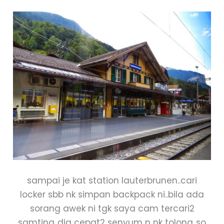
sampai je kat station lauterbrunen..cari
locker sbb nk simpan backpack ni..bila ada
sorang awek ni tgk saya cam tercari2
samting..dia cepat2 senyum n nk tolong..so