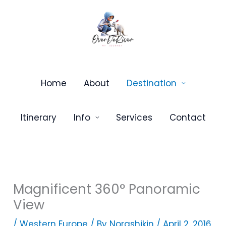
Skip
to
content
Home
About
Destination
Itinerary
Info
Services
Contact
Magnificent 360° Panoramic
View
/
Western Europe
/ By
Norashikin
/
April 2, 2016