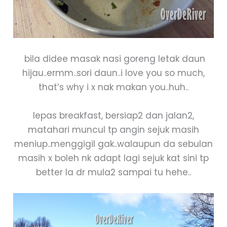
bila didee masak nasi goreng letak daun
hijau..ermm..sori daun..i love you so much,
that’s why i x nak makan you..huh..
lepas breakfast, bersiap2 dan jalan2,
matahari muncul tp angin sejuk masih
meniup..menggigil gak..walaupun da sebulan
masih x boleh nk adapt lagi sejuk kat sini tp
better la dr mula2 sampai tu hehe..