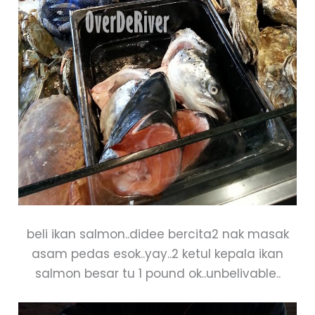
beli ikan salmon..didee bercita2 nak masak
asam pedas esok..yay..2 ketul kepala ikan
salmon besar tu 1 pound ok..unbelivable..