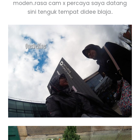
moden..rasa cam x percaya saya datang
sini tenguk tempat didee blaja..