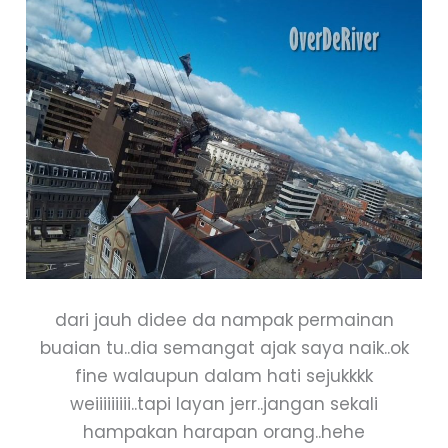
dari jauh didee da nampak permainan
buaian tu..dia semangat ajak saya naik..ok
fine walaupun dalam hati sejukkkk
weiiiiiiiii..tapi layan jerr..jangan sekali
hampakan harapan orang..hehe