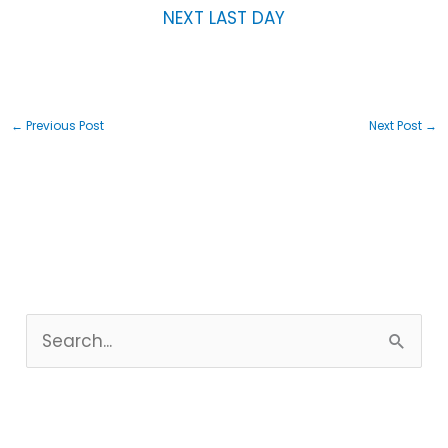
NEXT LAST DAY
←
Previous Post
Next Post
→
S
e
a
r