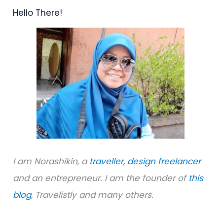
Hello There!
c
h
f
o
r
:
I am Norashikin, a
traveller,
design freelancer
and an entrepreneur. I am the founder of
this
blog
, Travelistly and many others.