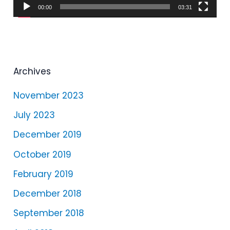
00:00
03:31
l
a
y
e
Archives
r
November 2023
July 2023
December 2019
October 2019
February 2019
December 2018
September 2018