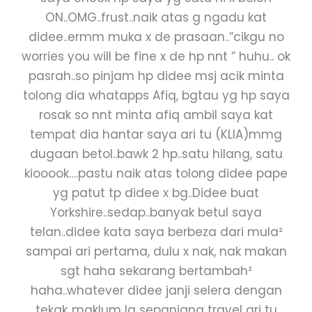
ON..OMG..frust..naik atas g ngadu kat
didee..ermm muka x de prasaan..”cikgu no
worries you will be fine x de hp nnt ” huhu.. ok
pasrah..so pinjam hp didee msj acik minta
tolong dia whatapps Afiq, bgtau yg hp saya
rosak so nnt minta afiq ambil saya kat
tempat dia hantar saya ari tu (KLIA)mmg
dugaan betol..bawk 2 hp..satu hilang, satu
kiooook….pastu naik atas tolong didee pape
yg patut tp didee x bg..Didee buat
Yorkshire..sedap..banyak betul saya
telan..didee kata saya berbeza dari mula²
sampai ari pertama, dulu x nak, nak makan
sgt haha sekarang bertambah²
haha..whatever didee janji selera dengan
tekak..maklum la sepanjang travel ari tu