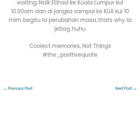
waiting..Naik Etihad ke Kuala Lumpur kul
10.00am dan di jangka sampai ke KLIA kul 10
mlm..begitu la perubahan masa..thats why la
jetlag..huhu
Coolect memories, Not Things
#the_positivequote
←
Previous Post
Next Post
→