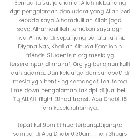
Semua tu skit je ujian dr Allah nk banding
dgn pengalaman dan udara yang Allah beri
kepada saya..Alhamdulillah Allah jaga
saya..Alhamdulillah temukan s
aya dgn
insan² mulia di sepanjang perjalanan ni..
Diyana Nas, Khalilah Alhuda Kamilen n
friends. Students n org mesia yg
terserempak di mana². Org yg berlainan kulit
dan agama.. Dan keluarga dan sahabat² di
mesia yg x henti² bg semangat..terutama
time down..pengalaman tak dpt di jual beli…
Tq ALLAH. flight Etihad transit Abu Dhabi. 18
jam keseluruhannya..
tepat kul 9pm Etihad terbang..Dijangka
sampai di Abu Dhabi 6.30am..Then 3hours