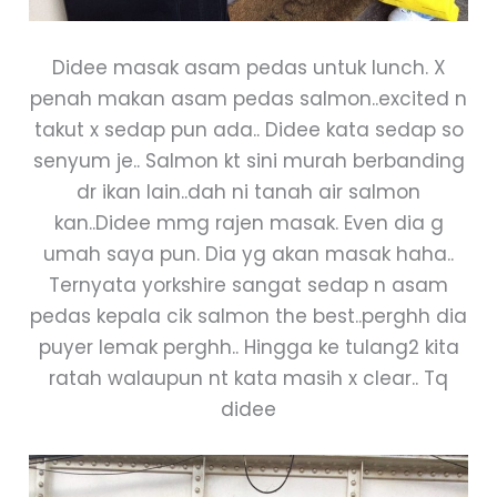
Didee masak asam pedas untuk lunch. X
penah makan asam pedas salmon..excited n
takut x sedap pun ada.. Didee kata sedap so
senyum je.. Salmon kt sini murah berbanding
dr ikan lain..dah ni tanah air salmon
kan..Didee mmg rajen masak. Even dia g
umah saya pun. Dia yg akan masak haha..
Ternyata yorkshire sangat sedap n asam
pedas kepala cik salmon the best..perghh dia
puyer lemak perghh.. Hingga ke tulang2 kita
ratah walaupun nt kata masih x clear.. Tq
didee