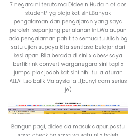
7 negara ni terutama Didee n Huda n of cos
student² yg blajo kat sini..Banyak
pengalaman dan pengajaran yang saya
perolehi sepanjang perjalanan ini..Walaupun
ada pengalaman pahit tp semua tu Allah bg
satu ujian supaya kita sentiasa belajar dari
kesilapan. Bila berada di sini x abes² saya
berfikir nk convert warganegara sini tapi x
jumpa plak jodoh kat sini hihi..tu la aturan
ALLAH..so balik Malaysia la ..(bunyi cam serius
je)
Bangun pagi, didee da masuk dapur..pastu
saya check hp saya yg satu ni x boleh