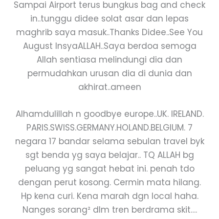
Sampai Airport terus bungkus bag and check
in..tunggu didee solat asar dan lepas
maghrib saya masuk..Thanks Didee..See You
August InsyaALLAH..Saya berdoa semoga
Allah sentiasa melindungi dia dan
permudahkan urusan dia di dunia dan
akhirat..ameen
Alhamdulillah n goodbye europe..UK. IRELAND.
PARIS.SWISS.GERMANY.HOLAND.BELGIUM. 7
negara 17 bandar selama sebulan travel byk
sgt benda yg saya belajar.. TQ ALLAH bg
peluang yg sangat hebat ini. penah tdo
dengan perut kosong. Cermin mata hilang.
Hp kena curi. Kena marah dgn local haha.
Nanges sorang² dlm tren berdrama skit….