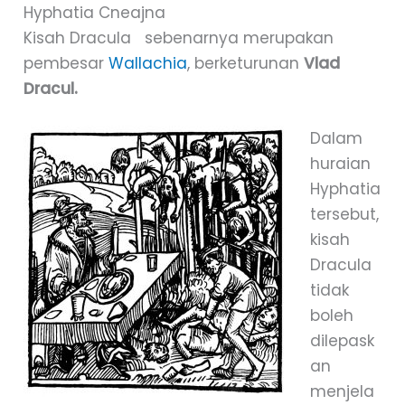
Hyphatia Cneajna
Kisah Dracula sebenarnya merupakan
pembesar
Wallachia
, berketurunan
Vlad
Dracul.
Dalam
huraian
Hyphatia
tersebut,
kisah
Dracula
tidak
boleh
dilepask
an
menjela