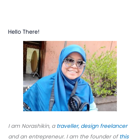
e
a
r
Hello There!
c
h
f
o
r
:
I am Norashikin, a
traveller,
design freelancer
and an entrepreneur. I am the founder of
this